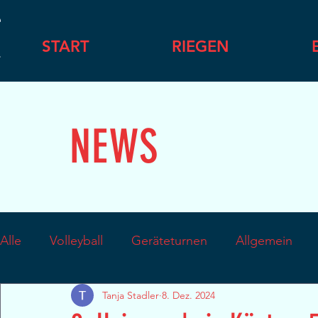
START
RIEGEN
NEWS
Alle
Volleyball
Geräteturnen
Allgemein
Tanja Stadler
8. Dez. 2024