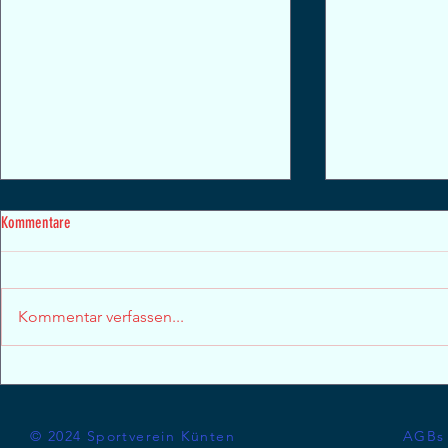
Kommentare
Kommentar verfassen...
Männerriegenrei
Volleyballerinnen gesucht
© 2024 Sportverein Künten
AGBs